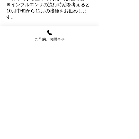
※インフルエンザの流行時期を考えると
10月中旬から12月の接種をお勧めしま
す。
ワクチン接種
ご予約、お問合せ
全て予約制です。
●対応可能なワクチン
インフルエンザワクチン、MRワクチン、
DTワクチン、B型肝炎ワクチン、日本脳
炎ワクチン、帯状疱疹ワクチン
※帯状疱疹ワクチン…生ワクチンの水痘
ワクチン、組み換えワクチンのシングリ
ックス、どちらも
接種可能です。
診療・検査予約、お問合せはこちら