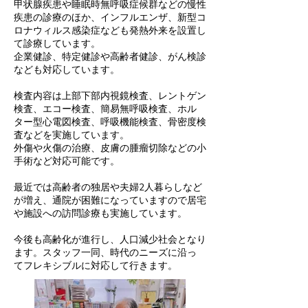
甲状腺疾患や睡眠時無呼吸症候群などの慢性
疾患の診療のほか、インフルエンザ、新型コ
ロナウィルス感染症なども発熱外来を設置し
て診療しています。
企業健診、特定健診や高齢者健診、がん検診
なども対応しています。
検査内容は上部下部内視鏡検査、レントゲン
検査、エコー検査、簡易無呼吸検査、ホル
ター型心電図検査、呼吸機能検査、骨密度検
査などを実施しています。
外傷や火傷の治療、皮膚の腫瘤切除などの小
手術など対応可能です。
最近では高齢者の独居や夫婦2人暮らしなど
が増え、通院が困難になっていますので居宅
や施設への訪問診療も実施しています。
今後も高齢化が進行し、人口減少社会となり
ます。スタッフ一同、時代のニーズに沿っ
てフレキシブルに対応して行きます。