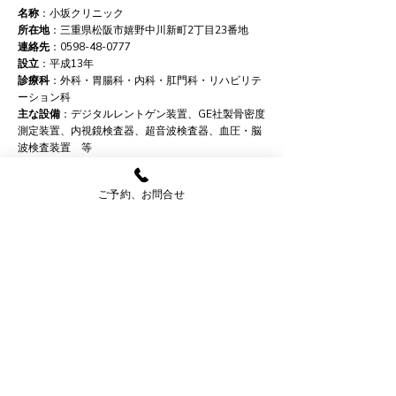
名称
：小坂クリニック
所在地
：三重県松阪市嬉野中川新町2丁目23番地
連絡先
：0598-48-0777
設立
：平成13年
診療科
：外科・胃腸科・内科・肛門科・リハビリテ
ーション科
主な設備
：デジタルレントゲン装置、GE社製骨密度
測定装置、内視鏡検査器、超音波検査器、血圧・脳
波検査装置 等
駐車場
： 20台
ご予約、お問合せ
アクセス
Access
Map