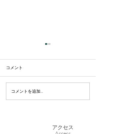
発熱外来の患者
け入れについて
当医院は、三重県
コメント
応強化事業の協定
関施設として指定
ります。発熱外来
コメントを追加…
ホームページのリニュー
の受け入れを有し
アルのお知らせ
ので、どうぞお気
談、ご連絡くださ
発熱外来の診察枠
合やスタッフが足
アクセス
などは対応できな
Access