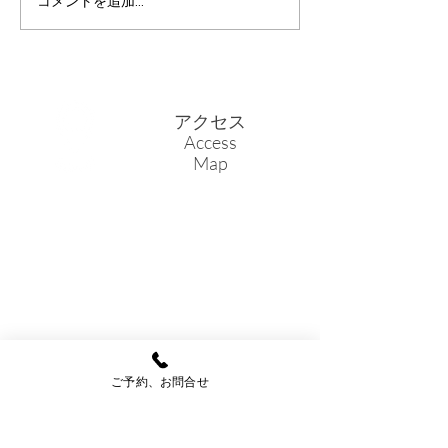
コメントを追加…
ホームページのリニュー
の受け入れを有し
アルのお知らせ
ので、どうぞお気
談、ご連絡くださ
発熱外来の診察枠
合やスタッフが足
アクセス
などは対応できな
Access
Map
ります。 ご迷惑
すが、ご了承くだ
ご予約、お問合せ