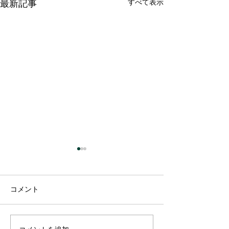
すべて表示
最新記事
発熱外来の患者
け入れについて
当医院は、三重県
コメント
応強化事業の協定
関施設として指定
ります。発熱外来